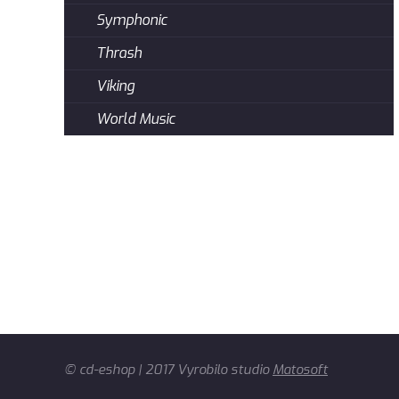
Symphonic
Thrash
Viking
World Music
© cd-eshop | 2017 Vyrobilo studio
Matosoft