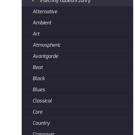
Všechny hudební žánry
Alternative
Ambient
Art
Atmospheric
Avantgarde
Beat
Black
Blues
Classical
Core
Country
Crossover