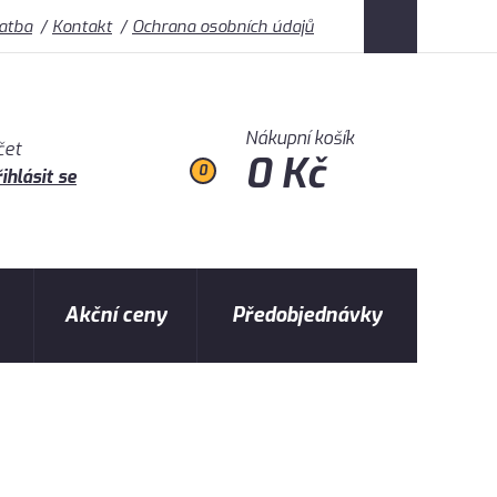
latba
Kontakt
Ochrana osobních údajů
Nákupní košík
čet
0 Kč
0
ihlásit se
Akční ceny
Předobjednávky