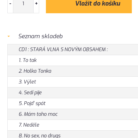
-
+
Seznam skladeb
CD1 : STARÁ VLNA S NOVÝM OBSAHEM :
1. To tak
2. Holka Tonka
3. Výlet
4. Sedí pije
5. Pojd’ spát
6. Mám toho moc
7. Neděle
8. No sex, no drugs