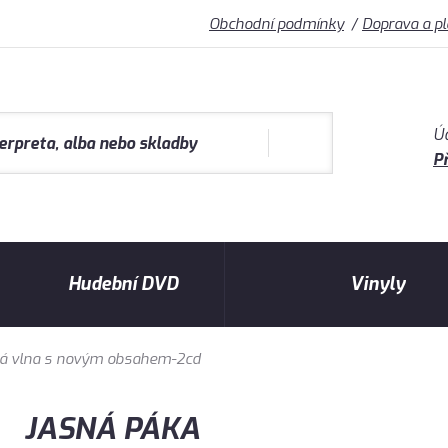
Obchodní podmínky
Doprava a p
Ú
Př
Hudební DVD
Vinyly
rá vlna s novým obsahem-2cd
JASNÁ PÁKA