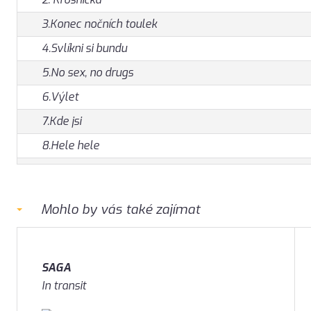
3.Konec nočních toulek
4.Svlíkni si bundu
5.No sex, no drugs
6.Výlet
7.Kde jsi
8.Hele hele
Mohlo by vás také zajímat
SAGA
In transit