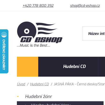
+420 778 800 392
shop@cd-eshop.cz
Hudební CD
Úvod
/
Hudební CD
/
JASNÁ PÁKA - Černá deska/Sta
Hudební žánr