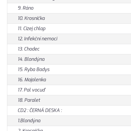
9. Ráno
10. Krosnička
11. Cizej chlap
12. Infekční nemoci
13. Chodec
14. Blondýna
15. Ryba Badys
16. Majolenka
17. Pal vocuď
18. Paralet
CD2 : ČERNÁ DESKA :
1.Blondýna
2. Krosnička