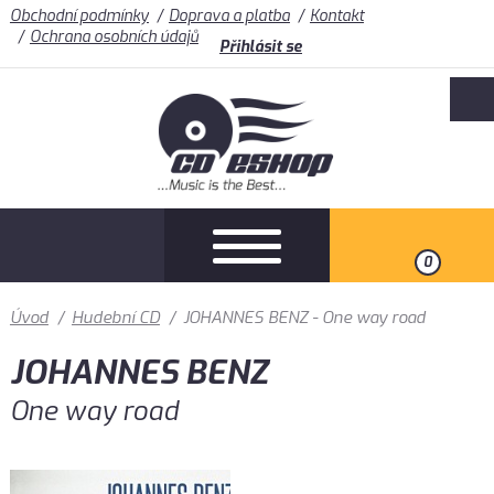
Obchodní podmínky
Doprava a platba
Kontakt
Ochrana osobních údajů
Přihlásit se
0
Úvod
/
Hudební CD
/
JOHANNES BENZ - One way road
JOHANNES BENZ
One way road