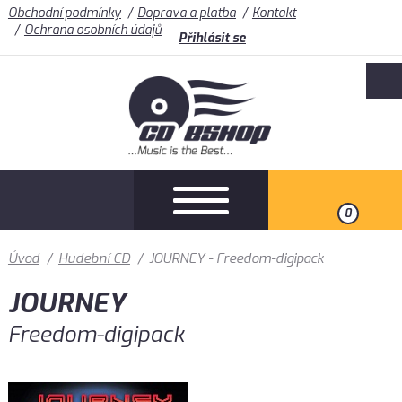
Obchodní podmínky
Doprava a platba
Kontakt
Ochrana osobních údajů
Přihlásit se
0
Úvod
/
Hudební CD
/
JOURNEY - Freedom-digipack
JOURNEY
Freedom-digipack