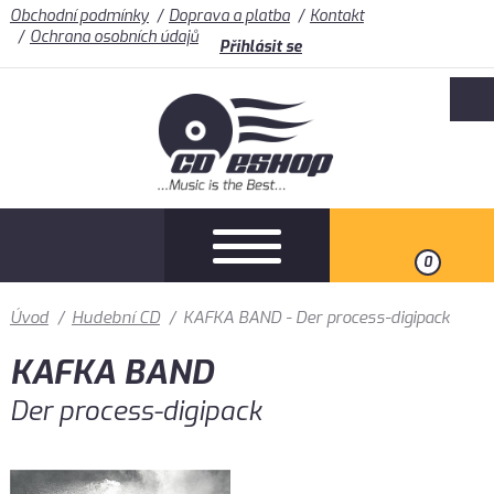
Obchodní podmínky
Doprava a platba
Kontakt
Ochrana osobních údajů
Přihlásit se
0
Úvod
/
Hudební CD
/
KAFKA BAND - Der process-digipack
KAFKA BAND
Der process-digipack