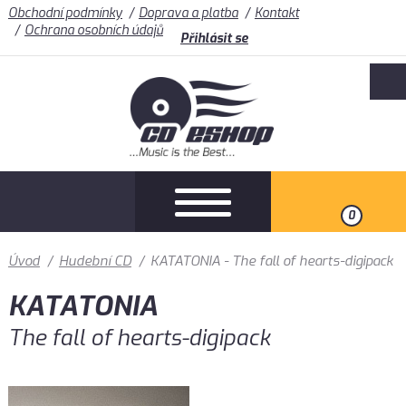
Obchodní podmínky
Doprava a platba
Kontakt
Ochrana osobních údajů
Přihlásit se
0
Úvod
/
Hudební CD
/
KATATONIA - The fall of hearts-digipack
KATATONIA
The fall of hearts-digipack