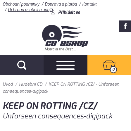
Obchodní podmínky
Doprava a platba
Kontakt
Ochrana osobních údajů
Přihlásit se
0
Úvod
/
Hudební CD
/
KEEP ON ROTTING /CZ/ - Unforseen
consequences-digipack
KEEP ON ROTTING /CZ/
Unforseen consequences-digipack