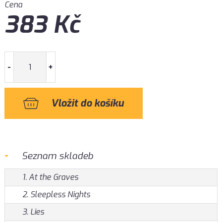
Cena
383
Kč
-
+
Seznam skladeb
1. At the Graves
2. Sleepless Nights
3. Lies