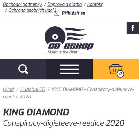
Obchodní podmínky
Doprava a platba
Kontakt
Ochrana osobních údajů
Přihlásit se
0
Úvod
/
Hudební CD
/
KING DIAMOND - Conspiracy-digisleeve-
reedice 2020
KING DIAMOND
Conspiracy-digisleeve-reedice 2020