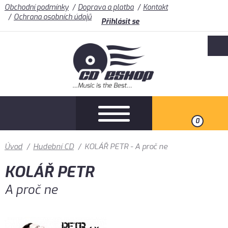
Obchodní podmínky
Doprava a platba
Kontakt
Ochrana osobních údajů
Přihlásit se
0
Úvod
/
Hudební CD
/
KOLÁŘ PETR - A proč ne
KOLÁŘ PETR
A proč ne