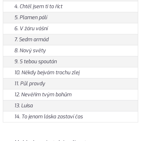
4. Chtěl jsem ti to říct
5. Plamen pálí
6. V žáru vášní
7. Sedm armád
8. Nový světy
9. S tebou spoután
10. Někdy bejvám trochu zlej
11. Půl pravdy
12. Nevěřím tvým bohům
13. Luisa
14. To jenom láska zastaví čas