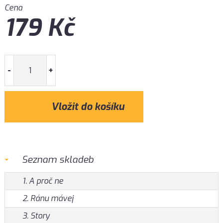
Cena
179
Kč
-
+
Seznam skladeb
1. A proč ne
2. Ránu mávej
3. Story