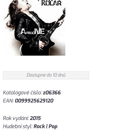
Dostupné do 10 dnů
Katalogové číslo:
z06366
EAN:
0099925629120
Rok vydání:
2015
Hudební styl:
Rock | Pop