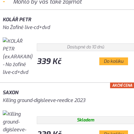
Mohlo by vás také zajímat
KOLÁŘ PETR
Na Žofíně live-cd+dvd
Dostupné do 10 dnů
339 Kč
Do košíku
AKČNÍ CENA
SAXON
Killing ground-digisleeve-reedice 2023
Skladem