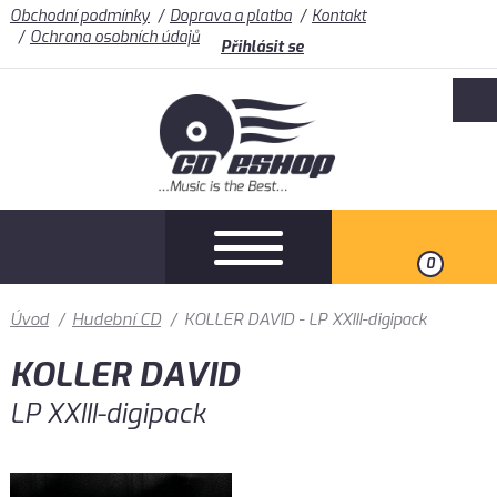
Obchodní podmínky
Doprava a platba
Kontakt
Ochrana osobních údajů
Přihlásit se
0
Úvod
/
Hudební CD
/
KOLLER DAVID - LP XXIII-digipack
KOLLER DAVID
LP XXIII-digipack