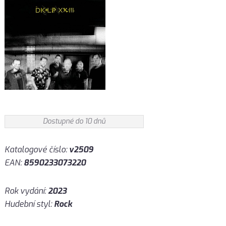
Dostupné do 10 dnů
Katalogové číslo:
v2509
EAN:
8590233073220
Rok vydání:
2023
Hudební styl:
Rock