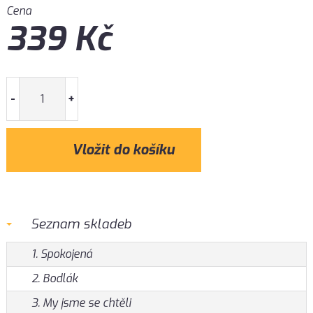
Cena
339
Kč
-
+
Seznam skladeb
1. Spokojená
2. Bodlák
3. My jsme se chtěli