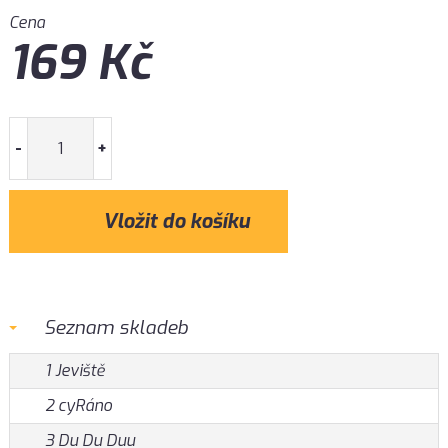
Cena
169
Kč
-
+
Seznam skladeb
1 Jeviště
2 cyRáno
3 Du Du Duu