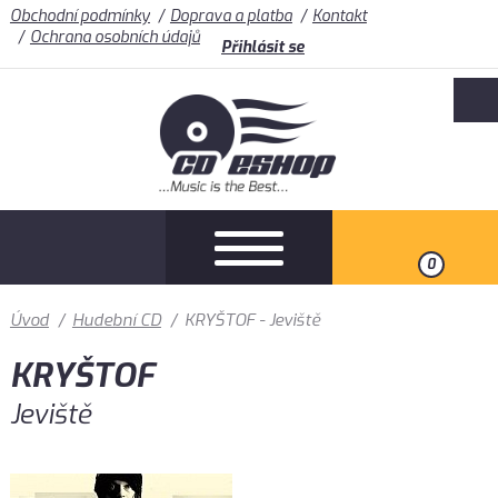
Obchodní podmínky
Doprava a platba
Kontakt
Ochrana osobních údajů
Přihlásit se
0
Úvod
/
Hudební CD
/
KRYŠTOF - Jeviště
KRYŠTOF
Jeviště