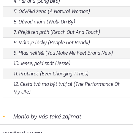
4. Pár dnů (Song Bird)
5. Odvěká žena (A Natural Woman)
6. Důvod mám (Walk On By)
7. Přejdi ten práh (Reach Out And Touch)
8. Málo je lásky (People Get Ready)
9. Hlas nejtišší (You Make Me Feel Brand New)
10. Jesse, pojď spát (Jesse)
11. Protihráč (Ever Changing Times)
12. Cesta tvá má být tvůj cíl (The Performance Of
My Life)
Mohlo by vás také zajímat