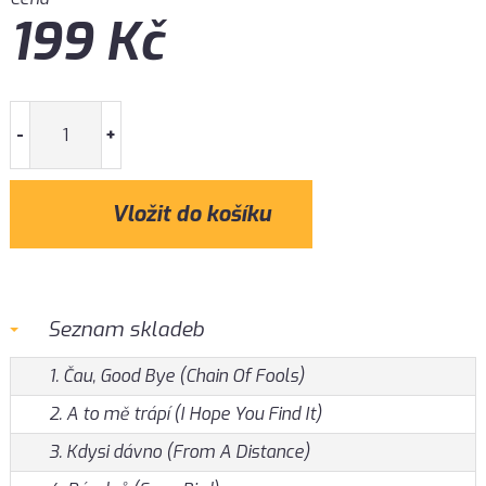
199
Kč
-
+
Seznam skladeb
1. Čau, Good Bye (Chain Of Fools)
2. A to mě trápí (I Hope You Find It)
3. Kdysi dávno (From A Distance)