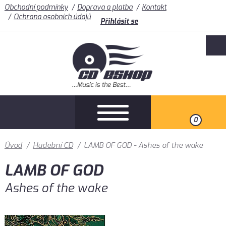
Obchodní podmínky
Doprava a platba
Kontakt
Ochrana osobních údajů
Přihlásit se
0
Úvod
/
Hudební CD
/
LAMB OF GOD - Ashes of the wake
LAMB OF GOD
Ashes of the wake