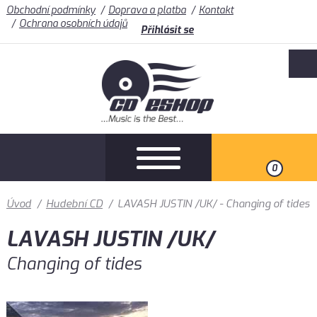
Obchodní podmínky
Doprava a platba
Kontakt
Ochrana osobních údajů
Přihlásit se
0
Úvod
/
Hudební CD
/
LAVASH JUSTIN /UK/ - Changing of tides
LAVASH JUSTIN /UK/
Changing of tides