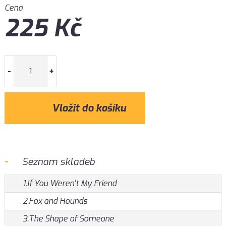
Cena
225
Kč
-
+
Seznam skladeb
1.If You Weren't My Friend
2.Fox and Hounds
3.The Shape of Someone