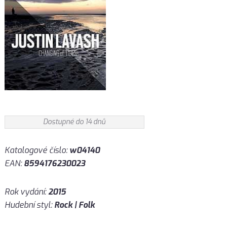
Dostupné do 14 dnů
Katalogové číslo:
w04140
EAN:
8594176230023
Rok vydání:
2015
Hudební styl:
Rock | Folk