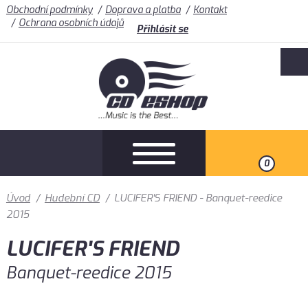
Obchodní podmínky
Doprava a platba
Kontakt
Ochrana osobních údajů
Přihlásit se
0
Úvod
/
Hudební CD
/
LUCIFER'S FRIEND - Banquet-reedice
2015
LUCIFER'S FRIEND
Banquet-reedice 2015