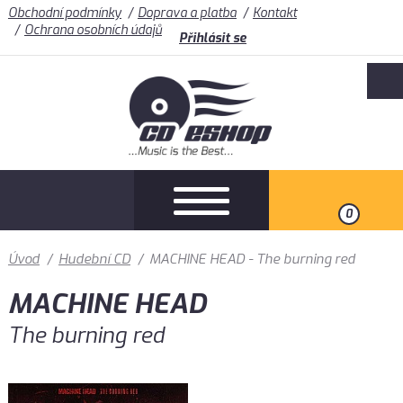
Obchodní podmínky
Doprava a platba
Kontakt
Ochrana osobních údajů
Přihlásit se
0
Úvod
/
Hudební CD
/
MACHINE HEAD - The burning red
MACHINE HEAD
The burning red