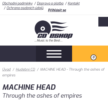
Obchodní podmínky
Doprava a platba
Kontakt
Ochrana osobních údajů
Přihlásit se
0
Úvod
/
Hudební CD
/
MACHINE HEAD - Through the ashes of
empires
MACHINE HEAD
Through the ashes of empires