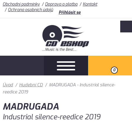
Obchodní podmínky
Doprava a platba
Kontakt
Ochrana osobních údajů
Přihlásit se
0
Úvod
/
Hudební CD
/
MADRUGADA - Industrial silence-
reedice 2019
MADRUGADA
Industrial silence-reedice 2019