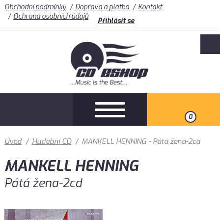
Obchodní podmínky
Doprava a platba
Kontakt
Ochrana osobních údajů
Přihlásit se
0
Úvod
/
Hudební CD
/
MANKELL HENNING - Pátá žena-2cd
MANKELL HENNING
Pátá žena-2cd