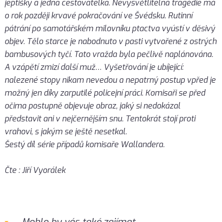
jeptišky a jedna cestovatelka. Nevysvětlitelná tragédie má
o rok později krvavé pokračování ve Švédsku. Rutinní
pátrání po samotářském milovníku ptactva vyústí v děsivý
objev. Tělo starce je nabodnuto v pasti vytvořené z ostrých
bambusových tyčí. Tato vražda byla pečlivě naplánována.
A vzápětí zmizí další muž… Vyšetřování je ubíjející:
nalezené stopy nikam nevedou a nepatrný postup vpřed je
možný jen díky zarputilé policejní práci. Komisaři se před
očima postupně objevuje obraz, jaký si nedokázal
představit ani v nejčernějším snu. Tentokrát stojí proti
vrahovi, s jakým se ještě nesetkal.
Šestý díl série případů komisaře Wallandera.
Čte : Jiří Vyorálek
Mohlo by vás také zajímat