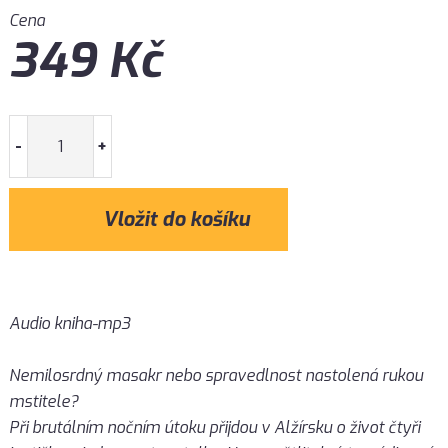
Cena
349
Kč
-
+
Audio kniha-mp3
Nemilosrdný masakr nebo spravedlnost nastolená rukou
mstitele?
Při brutálním nočním útoku přijdou v Alžírsku o život čtyři