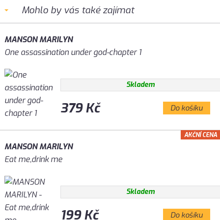
Mohlo by vás také zajímat
MANSON MARILYN
One assassination under god-chapter 1
Skladem
379 Kč
Do košíku
AKČNÍ CENA
MANSON MARILYN
Eat me,drink me
Skladem
199 Kč
Do košíku