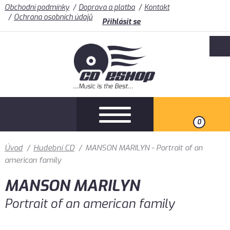
Obchodní podmínky
Doprava a platba
Kontakt
Ochrana osobních údajů
Přihlásit se
0
Úvod
/
Hudební CD
/
MANSON MARILYN - Portrait of an
american family
MANSON MARILYN
Portrait of an american family