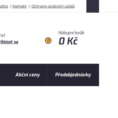
latba
Kontakt
Ochrana osobních údajů
Nákupní košík
čet
0 Kč
0
ihlásit se
Akční ceny
Předobjednávky