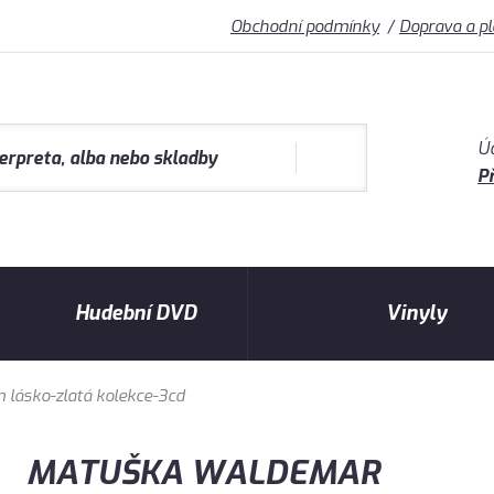
Obchodní podmínky
Doprava a p
Ú
Př
Hudební DVD
Vinyly
ásko-zlatá kolekce-3cd
MATUŠKA WALDEMAR