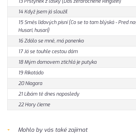
13 Prstýnek z lásky (Das zerbrochene Ringlein)
14 Když jsem já sloužil
15 Směs lidových písní (Co se to tam blýská - Pred naš
Husari, husari)
16 Zdálo se mně, má panenko
17 Já se touhle cestou dám
18 Mým domovem ztichlá je putyka
19 Rikatádo
20 Niagara
21 Líbám tě dnes naposledy
22 Hory čierne
Mohlo by vás také zajímat