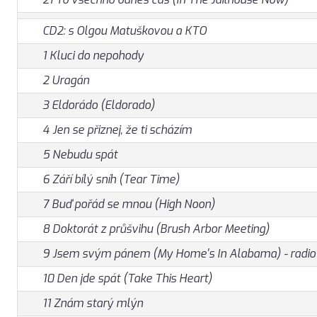
CD2: s Olgou Matuškovou a KTO
1 Kluci do nepohody
2 Uragán
3 Eldorádo (Eldorado)
4 Jen se přiznej, že ti scházím
5 Nebudu spát
6 Září bílý sníh (Tear Time)
7 Buď pořád se mnou (High Noon)
8 Doktorát z průšvihu (Brush Arbor Meeting)
9 Jsem svým pánem (My Home's In Alabama) - radio 
10 Den jde spát (Take This Heart)
11 Znám starý mlýn