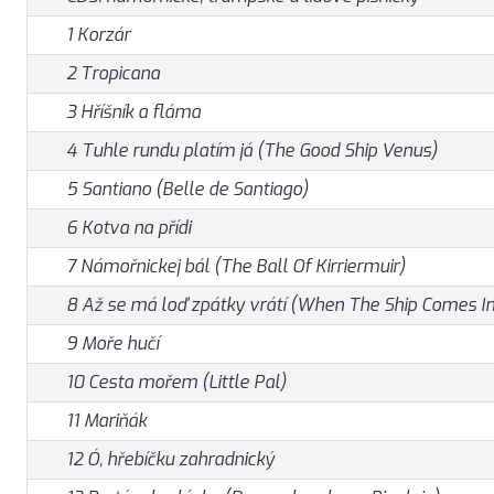
1 Korzár
2 Tropicana
3 Hříšník a fláma
4 Tuhle rundu platím já (The Good Ship Venus)
5 Santiano (Belle de Santiago)
6 Kotva na přídi
7 Námořnickej bál (The Ball Of Kirriermuir)
8 Až se má loď zpátky vrátí (When The Ship Comes In
9 Moře hučí
10 Cesta mořem (Little Pal)
11 Mariňák
12 Ó, hřebíčku zahradnický