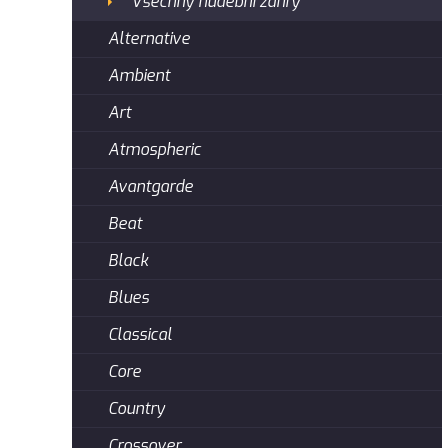
Všechny hudební žánry
Alternative
Ambient
Art
Atmospheric
Avantgarde
Beat
Black
Blues
Classical
Core
Country
Crossover