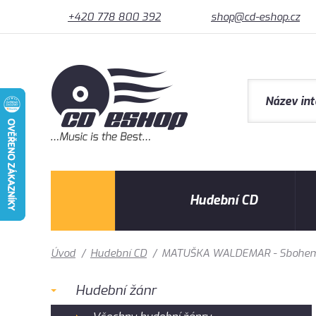
+420 778 800 392
shop@cd-eshop.cz
Hudební CD
Úvod
/
Hudební CD
/
MATUŠKA WALDEMAR - Sbohem l
Hudební žánr