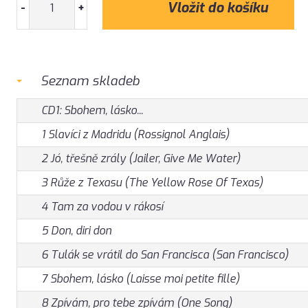
-
+
Seznam skladeb
CD1: Sbohem, lásko...
1 Slavíci z Madridu (Rossignol Anglais)
2 Jó, třešně zrály (Jailer, Give Me Water)
3 Růže z Texasu (The Yellow Rose Of Texas)
4 Tam za vodou v rákosí
5 Don, diri don
6 Tulák se vrátil do San Francisca (San Francisco)
7 Sbohem, lásko (Laisse moi petite fille)
8 Zpívám, pro tebe zpívám (One Song)