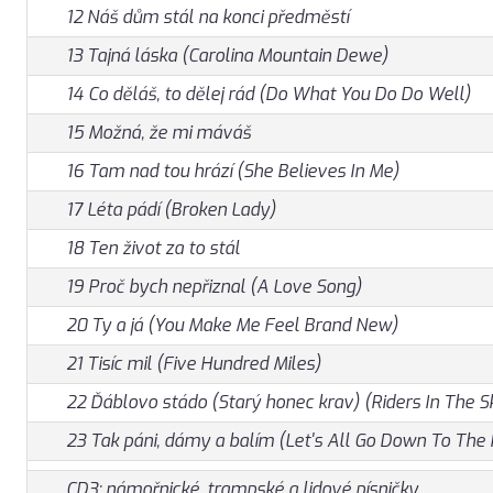
12 Náš dům stál na konci předměstí
13 Tajná láska (Carolina Mountain Dewe)
14 Co děláš, to dělej rád (Do What You Do Do Well)
15 Možná, že mi máváš
16 Tam nad tou hrází (She Believes In Me)
17 Léta pádí (Broken Lady)
18 Ten život za to stál
19 Proč bych nepřiznal (A Love Song)
20 Ty a já (You Make Me Feel Brand New)
21 Tisíc mil (Five Hundred Miles)
22 Ďáblovo stádo (Starý honec krav) (Riders In The S
23 Tak páni, dámy a balím (Let's All Go Down To The 
CD3: námořnické, trampské a lidové písničky