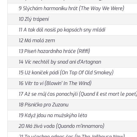
9 Slýchám harmoniku hrát (The Way We Were)
10 Zlý trápení
11 A tak dál nosíš po kapsách sny mládí
12 Má malá zem
13 Píseň hazardního hráče (Rififi)
14 Víc nechtěl by snad ani d'Artagnan
15 Už koníček pádí (On Top Of Old Smokey)
16 Vítr to ví (Blowin' In The Wind)
17 Až se můj čas ponachýlí (Quand il est mort le poet
18 Písnička pro Zuzanu
19 Když jdou na mužskýho léta
20 Má živá voda (Quando m'innamoro)
21 To všechno odnes čas (In The Jailhouse Now)