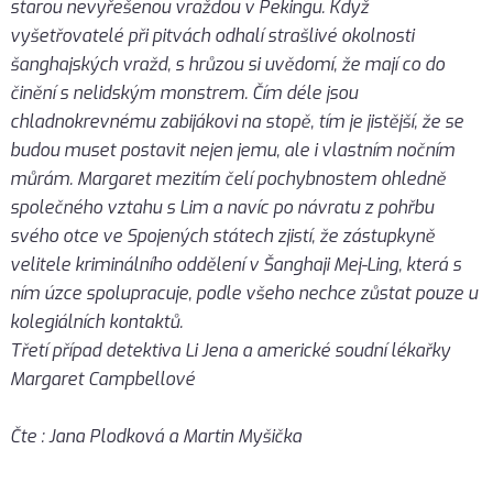
starou nevyřešenou vraždou v Pekingu. Když
vyšetřovatelé při pitvách odhalí strašlivé okolnosti
šanghajských vražd, s hrůzou si uvědomí, že mají co do
činění s nelidským monstrem. Čím déle jsou
chladnokrevnému zabijákovi na stopě, tím je jistější, že se
budou muset postavit nejen jemu, ale i vlastním nočním
můrám. Margaret mezitím čelí pochybnostem ohledně
společného vztahu s Lim a navíc po návratu z pohřbu
svého otce ve Spojených státech zjistí, že zástupkyně
velitele kriminálního oddělení v Šanghaji Mej-Ling, která s
ním úzce spolupracuje, podle všeho nechce zůstat pouze u
kolegiálních kontaktů.
Třetí případ detektiva Li Jena a americké soudní lékařky
Margaret Campbellové
Čte : Jana Plodková a Martin Myšička