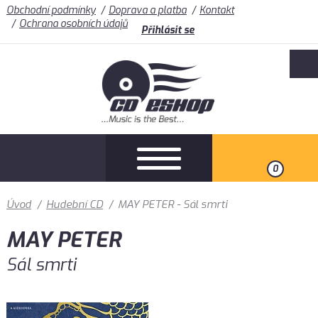
Obchodní podmínky
Doprava a platba
Kontakt
Ochrana osobních údajů
Přihlásit se
0
Úvod
/
Hudební CD
/
MAY PETER - Sál smrti
MAY PETER
Sál smrti