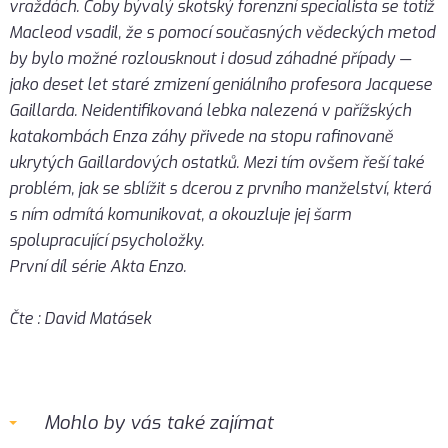
vraždách. Coby bývalý skotský forenzní specialista se totiž
Macleod vsadil, že s pomocí současných vědeckých metod
by bylo možné rozlousknout i dosud záhadné případy —
jako deset let staré zmizení geniálního profesora Jacquese
Gaillarda. Neidentifikovaná lebka nalezená v pařížských
katakombách Enza záhy přivede na stopu rafinovaně
ukrytých Gaillardových ostatků. Mezi tím ovšem řeší také
problém, jak se sblížit s dcerou z prvního manželství, která
s ním odmítá komunikovat, a okouzluje jej šarm
spolupracující psycholožky.
První díl série Akta Enzo.
Čte : David Matásek
Mohlo by vás také zajímat