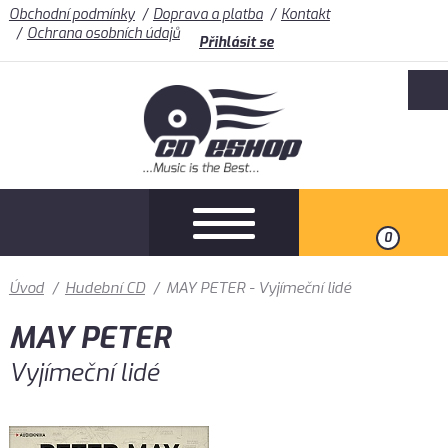
Obchodní podmínky
Doprava a platba
Kontakt
Ochrana osobních údajů
Přihlásit se
0
Úvod
/
Hudební CD
/
MAY PETER - Vyjímeční lidé
MAY PETER
Vyjímeční lidé