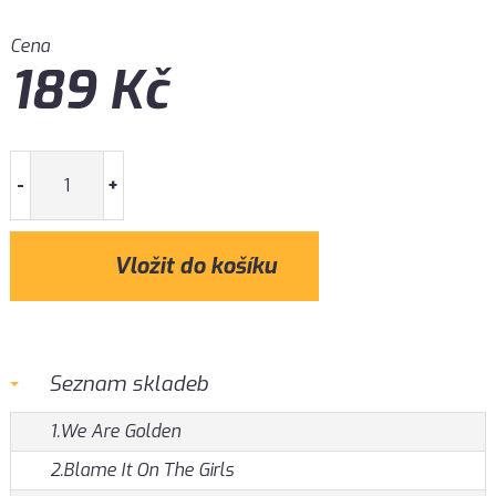
Cena
189
Kč
-
+
Seznam skladeb
1.We Are Golden
2.Blame It On The Girls