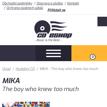
Obchodní podmínky
Doprava a platba
Kontakt
Ochrana osobních údajů
Přihlásit se
0
Úvod
/
Hudební CD
/
MIKA - The boy who knew too much
MIKA
The boy who knew too much