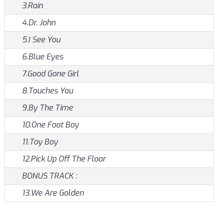
3.Rain
4.Dr. John
5.I See You
6.Blue Eyes
7.Good Gone Girl
8.Touches You
9.By The Time
10.One Foot Boy
11.Toy Boy
12.Pick Up Off The Floor
BONUS TRACK :
13.We Are Golden