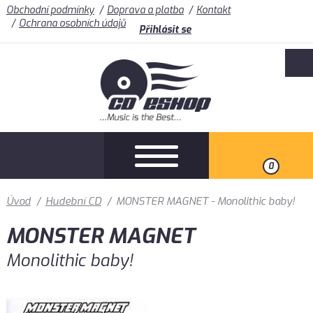
Obchodní podmínky
Doprava a platba
Kontakt
Ochrana osobních údajů
Přihlásit se
0
Úvod
/
Hudební CD
/
MONSTER MAGNET - Monolithic baby!
MONSTER MAGNET
Monolithic baby!