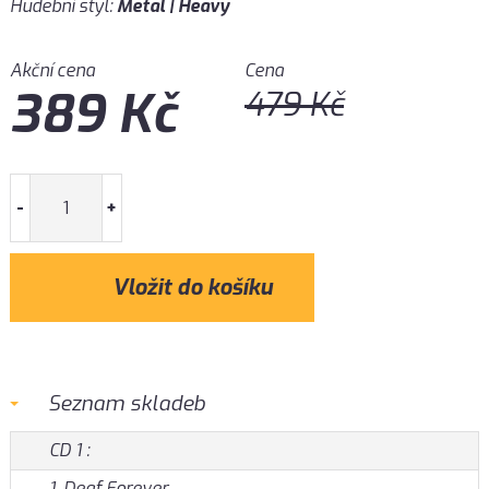
Hudební styl:
Metal | Heavy
Akční cena
Cena
389
Kč
479
Kč
-
+
Seznam skladeb
CD 1 :
1. Deaf Forever