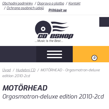
Obchodní podmínky
Doprava a platba
Kontakt
Ochrana osobních údajů
Přihlásit se
0
Úvod
/
Hudební CD
/
MOTÖRHEAD - Orgasmatron-deluxe
edition 2010-2cd
MOTÖRHEAD
Orgasmatron-deluxe edition 2010-2cd