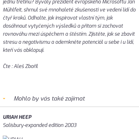
jednu třetinu? Bývalý prezident evropského Microsoftu Jan
Mühlfeit, shrnul své mnohaleté zkušenosti ve vedení lidí do
čtyř kroků. Odhalte, jak inspirovat vlastní tým, jak
dosáhnout vytyčených výsledků a přitom si zachovat
rovnováhu mezi úspěchem a štěstím. Zjistěte, jak se zbavit
stresu a negativismu a odemkněte potenciál u sebe i u lidí,
kteří vás obklopují.
Čte : Aleš Zbořil
Mohlo by vás také zajímat
URIAH HEEP
Salisbury-expanded edition 2003