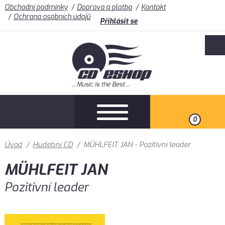
Obchodní podmínky
Doprava a platba
Kontakt
Ochrana osobních údajů
Přihlásit se
0
Úvod
/
Hudební CD
/
MÜHLFEIT JAN - Pozitivní leader
MÜHLFEIT JAN
Pozitivní leader