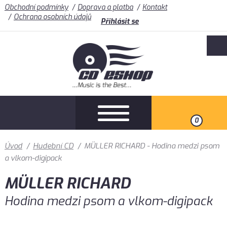
Obchodní podmínky
Doprava a platba
Kontakt
Ochrana osobních údajů
Přihlásit se
0
Úvod
/
Hudební CD
/
MÜLLER RICHARD - Hodina medzi psom
a vlkom-digipack
MÜLLER RICHARD
Hodina medzi psom a vlkom-digipack