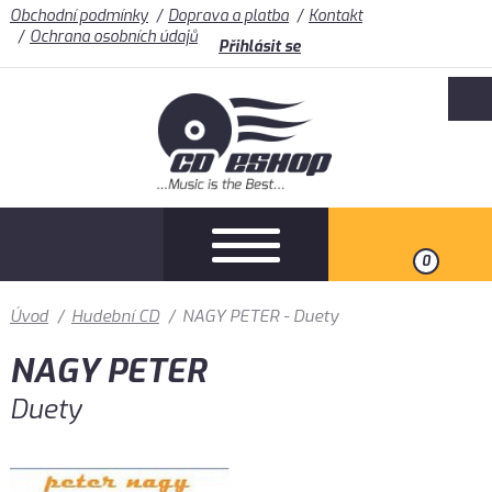
Obchodní podmínky
Doprava a platba
Kontakt
Ochrana osobních údajů
Přihlásit se
0
Úvod
/
Hudební CD
/
NAGY PETER - Duety
NAGY PETER
Duety