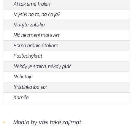
Aj tak sme frajeri
Myslíš na to, na čo ja?
Motýle zblízka
Nič nezmení moj svet
Psi sa bránia útokom
Poslednýkrát
Někdy je smích, někdy pláč
Nelietajú
Kristínka iba spí
Kamila
Mohlo by vás také zajímat