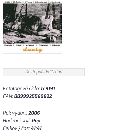
Dostupné do 10 dnů
Katalogové číslo:
tc9191
EAN:
0099925569822
Rok vydání:
2006
Hudební styl:
Pop
Celkový čas:
41:41