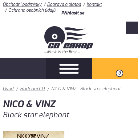
Obchodní podmínky
Doprava a platba
Kontakt
Ochrana osobních údajů
Přihlásit se
0
Úvod
/
Hudební CD
/
NICO & VINZ - Black star elephant
NICO & VINZ
Black star elephant