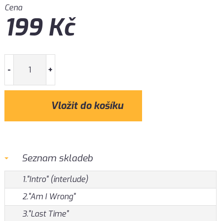
Cena
199
Kč
-
+
Seznam skladeb
1."Intro" (interlude)
2."Am I Wrong"
3."Last Time"