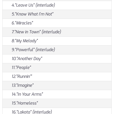
4."Leave Us" (interlude)
5."Know What I'm Not"
6."Miracles"
7."New in Town" (interlude)
8."My Melody"
9."Powerful" (interlude)
10."Another Day"
11."People"
12."Runnin'"
13."Imagine"
14."In Your Arms"
15."Homeless"
16."Lakota" (interlude)