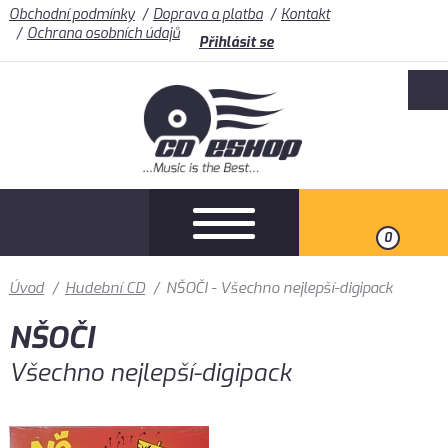
Obchodní podmínky
Doprava a platba
Kontakt
Ochrana osobních údajů
Přihlásit se
0
Úvod
/
Hudební CD
/
NŠOČI - Všechno nejlepší-digipack
NŠOČI
Všechno nejlepší-digipack