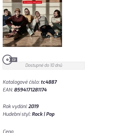
Dostupné do 10 dnů
Katalogové číslo:
tc4887
EAN:
8594171281174
Rok vydání:
2019
Hudební styl:
Rock | Pop
Cena