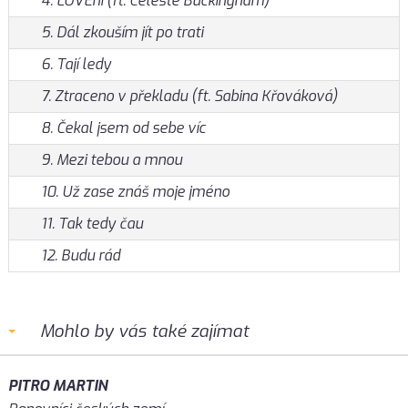
4. LOVEní (ft. Celeste Buckingham)
5. Dál zkouším jít po trati
6. Tají ledy
7. Ztraceno v překladu (ft. Sabina Křováková)
8. Čekal jsem od sebe víc
9. Mezi tebou a mnou
10. Už zase znáš moje jméno
11. Tak tedy čau
12. Budu rád
Mohlo by vás také zajímat
PITRO MARTIN