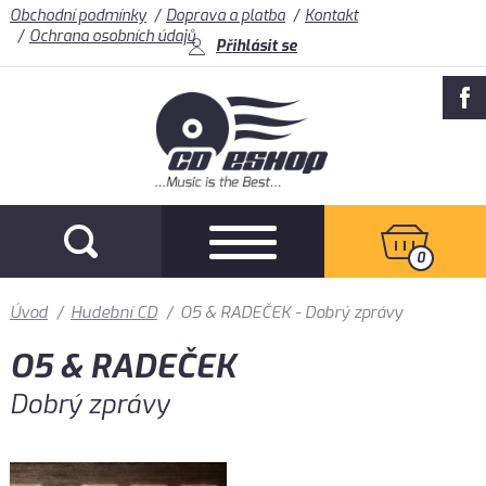
Obchodní podmínky
Doprava a platba
Kontakt
Ochrana osobních údajů
Přihlásit se
0
Úvod
/
Hudební CD
/
O5 & RADEČEK - Dobrý zprávy
O5 & RADEČEK
Dobrý zprávy