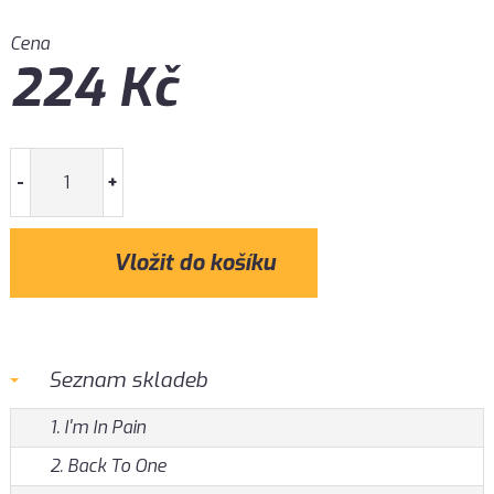
Cena
224
Kč
-
+
Seznam skladeb
1. I'm In Pain
2. Back To One