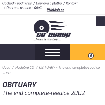
Obchodní podmínky
Doprava a platba
Kontakt
Ochrana osobních údajů
Přihlásit se
0
Úvod
/
Hudební CD
/
OBITUARY - The end complete-reedice
2002
OBITUARY
The end complete-reedice 2002