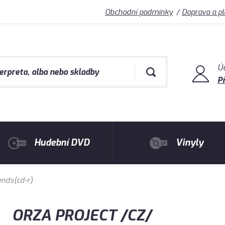
Obchodní podmínky
Doprava a p
Ú
Př
Hudební DVD
Vinyly
ends(cd-r)
ORZA PROJECT /CZ/