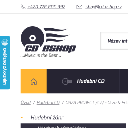
+420 778 800 392
shop@cd-eshop.cz
Hudební CD
Úvod
/
Hudební CD
/
ORZA PROJECT /CZ/ - Orza & Fri
Hudební žánr