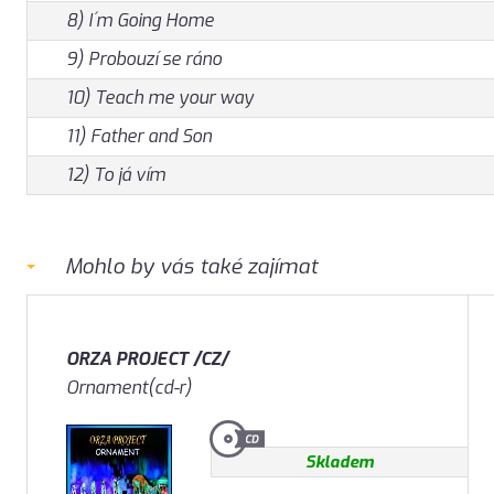
8) I´m Going Home
9) Probouzí se ráno
10) Teach me your way
11) Father and Son
12) To já vím
Mohlo by vás také zajímat
ORZA PROJECT /CZ/
Ornament(cd-r)
Skladem