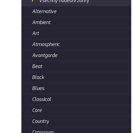
Všechny hudební žánry
Alternative
Ambient
Art
Atmospheric
Avantgarde
Beat
Black
Blues
Classical
Core
Country
Crossover