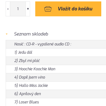
-
+
Seznam skladeb
Nosič : CD-R - vypálené audio CD :
1) Jedu dál
2) Zbyl mi pláč
3) Hoochie Koochie Man
4) Dopil jsem víno
5) Hallo Miss Jackie
6) Aprílový den
7) Loser Blues