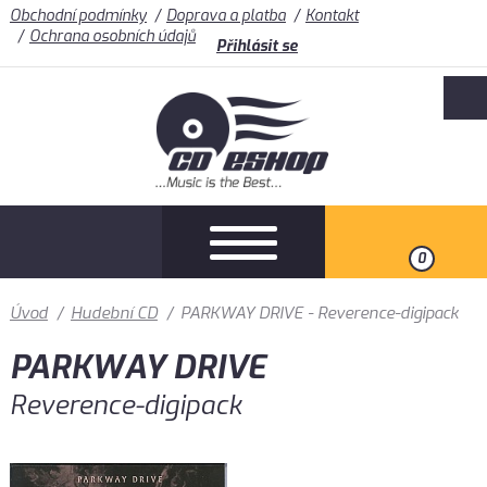
Obchodní podmínky
Doprava a platba
Kontakt
Ochrana osobních údajů
Přihlásit se
0
Úvod
/
Hudební CD
/
PARKWAY DRIVE - Reverence-digipack
PARKWAY DRIVE
Reverence-digipack