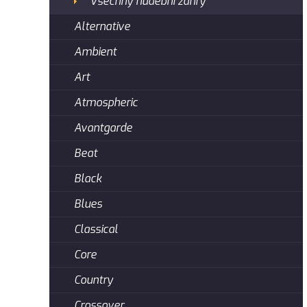
Všechny hudební žánry
Alternative
Ambient
Art
Atmospheric
Avantgarde
Beat
Black
Blues
Classical
Core
Country
Crossover