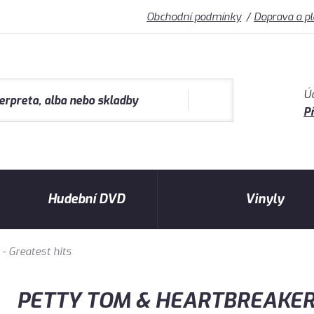
Obchodní podmínky
Doprava a p
Ú
Př
Hudební DVD
Vinyly
 Greatest hits
PETTY TOM & HEARTBREAKE