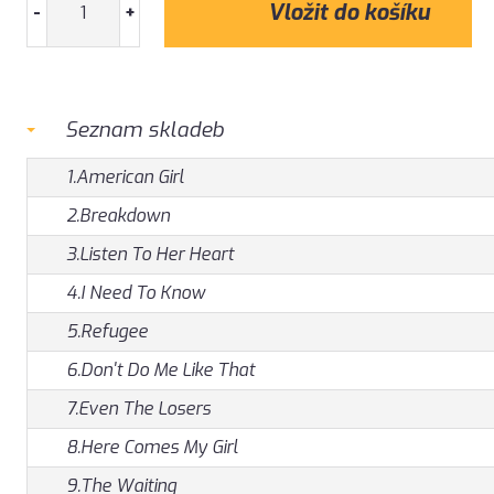
-
+
Seznam skladeb
1.American Girl
2.Breakdown
3.Listen To Her Heart
4.I Need To Know
5.Refugee
6.Don't Do Me Like That
7.Even The Losers
8.Here Comes My Girl
9.The Waiting