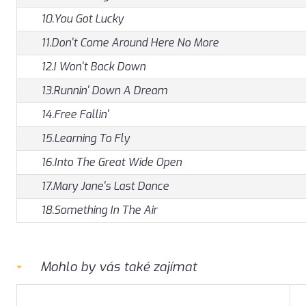
10.You Got Lucky
11.Don't Come Around Here No More
12.I Won't Back Down
13.Runnin' Down A Dream
14.Free Fallin'
15.Learning To Fly
16.Into The Great Wide Open
17.Mary Jane's Last Dance
18.Something In The Air
Mohlo by vás také zajímat