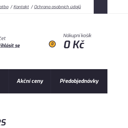
latba
Kontakt
Ochrana osobních údajů
Nákupní košík
čet
0 Kč
0
ihlásit se
Akční ceny
Předobjednávky
RS