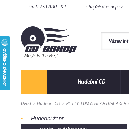
+420 778 800 392
shop@cd-eshop.cz
Hudební CD
Úvod
/
Hudební CD
/
PETTY TOM & HEARTBREAKERS -
Hudební žánr