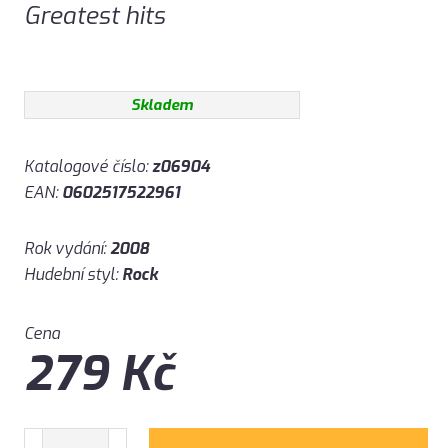
Greatest hits
Skladem
Katalogové číslo:
z06904
EAN:
0602517522961
Rok vydání:
2008
Hudební styl:
Rock
Cena
279
Kč