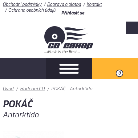
Obchodní podmínky
Doprava a platba
Kontakt
Ochrana osobních údajů
Přihlásit se
0
Úvod
/
Hudební CD
/
POKÁČ - Antarktida
POKÁČ
Antarktida