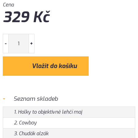
Cena
329
Kč
-
+
Seznam skladeb
1. Holky to objektivně lehčí maj
2. Cowboy
3. Chudák alzák