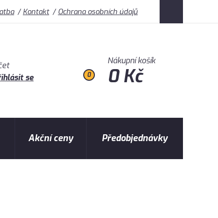
latba
Kontakt
Ochrana osobních údajů
Nákupní košík
čet
0 Kč
0
ihlásit se
Akční ceny
Předobjednávky