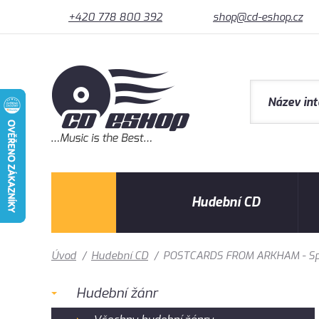
+420 778 800 392
shop@cd-eshop.cz
Hudební CD
Úvod
/
Hudební CD
/
POSTCARDS FROM ARKHAM - Spir
Hudební žánr