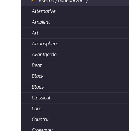
Všechny hudební žánry
Alternative
Ambient
Art
Atmospheric
Avantgarde
Beat
Black
Blues
Classical
Core
Country
Crossover