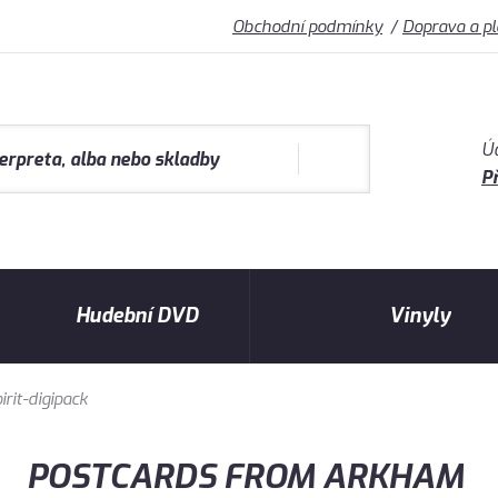
Obchodní podmínky
Doprava a p
Ú
Př
Hudební DVD
Vinyly
it-digipack
POSTCARDS FROM ARKHAM