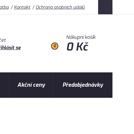
latba
Kontakt
Ochrana osobních údajů
Nákupní košík
čet
0 Kč
0
ihlásit se
Akční ceny
Předobjednávky