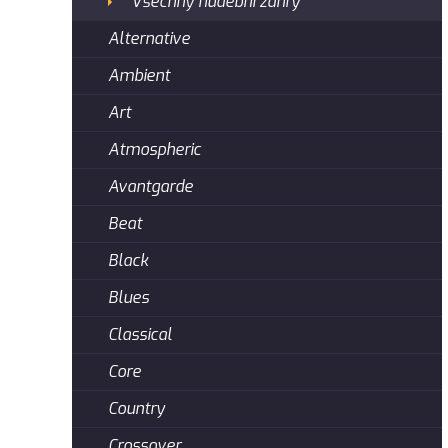
Všechny hudební žánry
Alternative
Ambient
Art
Atmospheric
Avantgarde
Beat
Black
Blues
Classical
Core
Country
Crossover