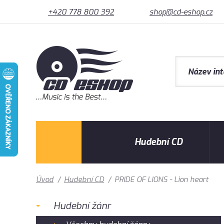
+420 778 800 392
shop@cd-eshop.cz
Hudební CD
Úvod
/
Hudební CD
/
PRIDE OF LIONS - Lion heart
Hudební žánr