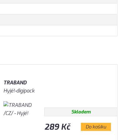
TRABAND
Hyjé!-digipack
Skladem
289 Kč
Do košíku