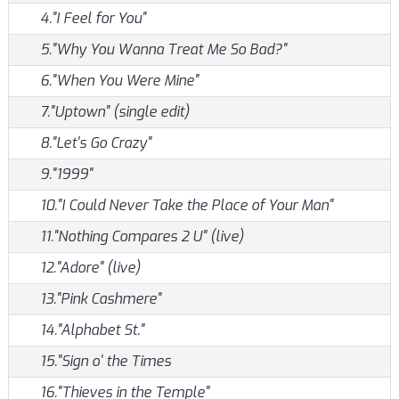
4."I Feel for You"
5."Why You Wanna Treat Me So Bad?"
6."When You Were Mine"
7."Uptown" (single edit)
8."Let's Go Crazy"
9."1999"
10."I Could Never Take the Place of Your Man"
11."Nothing Compares 2 U" (live)
12."Adore" (live)
13."Pink Cashmere"
14."Alphabet St."
15."Sign o' the Times
16."Thieves in the Temple"