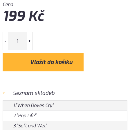
Cena
199
Kč
-
+
Seznam skladeb
1."When Doves Cry"
2."Pop Life"
3."Soft and Wet"