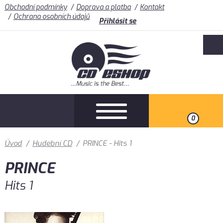
Obchodní podmínky
Doprava a platba
Kontakt
Ochrana osobních údajů
Přihlásit se
0
Úvod
/
Hudební CD
/
PRINCE - Hits 1
PRINCE
Hits 1