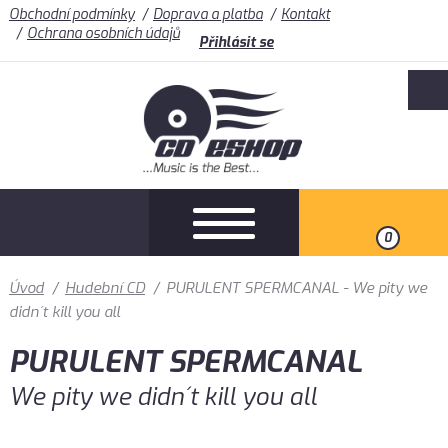
Obchodní podmínky
Doprava a platba
Kontakt
Ochrana osobních údajů
Přihlásit se
0
Úvod
/
Hudební CD
/
PURULENT SPERMCANAL - We pity we
didn´t kill you all
PURULENT SPERMCANAL
We pity we didn´t kill you all