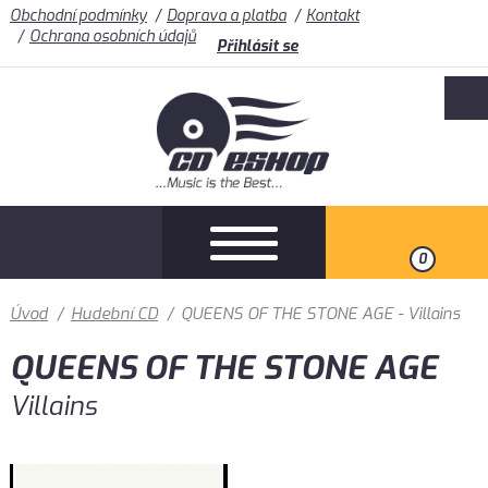
Obchodní podmínky
Doprava a platba
Kontakt
Ochrana osobních údajů
Přihlásit se
0
Úvod
/
Hudební CD
/
QUEENS OF THE STONE AGE - Villains
QUEENS OF THE STONE AGE
Villains