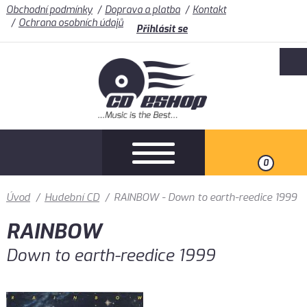
Obchodní podmínky
Doprava a platba
Kontakt
Ochrana osobních údajů
Přihlásit se
0
Úvod
/
Hudební CD
/
RAINBOW - Down to earth-reedice 1999
RAINBOW
Down to earth-reedice 1999