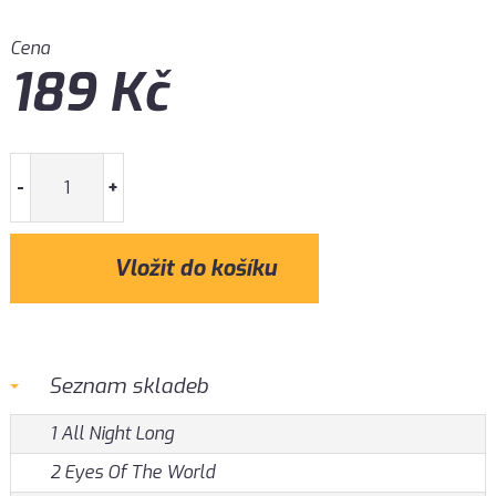
Cena
189
Kč
-
+
Seznam skladeb
1 All Night Long
2 Eyes Of The World