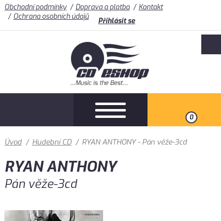
Obchodní podmínky
Doprava a platba
Kontakt
Ochrana osobních údajů
Přihlásit se
0
Úvod
/
Hudební CD
/
RYAN ANTHONY - Pán věže-3cd
RYAN ANTHONY
Pán věže-3cd