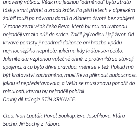
unavený válkou. Však mu jedinou "odměnou" byla ztráta
lásky, smrt přátel a zrada krále. Po pěti letech v alpírském
žaláři touží po návratu domů a klidném životě bez zabíjení.
V rodné zemi však čeká Reva, která by mu na uvítanou
nejraději vrazila nůž do srdce. Zničil její rodinu i její život. Od
krvavé pomsty ji neodradí dokonce ani hrozba vpádu
nejmocnějšího nepřítele, jakému kdy království čelilo.
Jakmile ale vzplanou válečné ohně, z protivníků se stávají
spojenci, a co bylo dříve pravdou, mění se v lež. Pokud má
být království zachráněno, musí Reva přijmout budoucnost,
jakou si nepředstavovala, a Vélin se musí znovu ponořit do
minulosti, kterou by nejraději pohřbil.
Druhý díl trilogie STÍN KRKAVCE.
Čtou: Ivan Lupták, Pavel Soukup, Eva Josefíková, Klára
Suchá, Jiří Suchý z Tábora