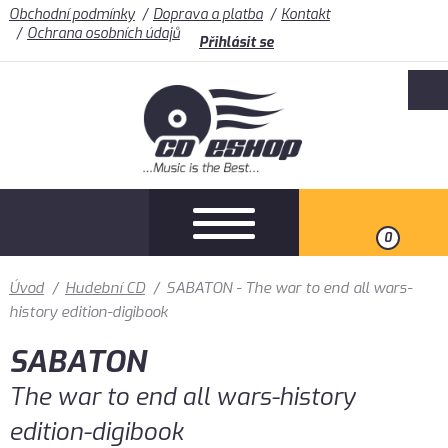
Obchodní podmínky
Doprava a platba
Kontakt
Ochrana osobních údajů
Přihlásit se
0
Úvod
/
Hudební CD
/
SABATON - The war to end all wars-
history edition-digibook
SABATON
The war to end all wars-history
edition-digibook