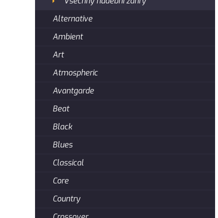
Všechny hudební žánry
Alternative
Ambient
Art
Atmospheric
Avantgarde
Beat
Black
Blues
Classical
Core
Country
Crossover