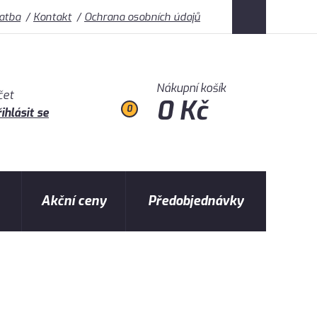
latba
Kontakt
Ochrana osobních údajů
Nákupní košík
čet
0 Kč
0
ihlásit se
Akční ceny
Předobjednávky