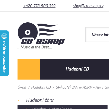
+420 778 800 392
shop@cd-eshop.cz
Hudební CD
Úvod
/
Hudební CD
/
SPÁLENÝ JAN & ASPM - Asi v to
Hudební žánr