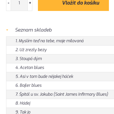
-
+
Seznam skladeb
1. Myslím teď na tebe, moje milovaná
2. Už zrezly bezy
3. Stoupá dým
4. Aceton blues
5. Asi v tom bude nějakej háček
6. Bojler blues
7. Špitál u sv. Jakuba (Saint James Infirmary Blues)
8. Hádej
9. Tak jo