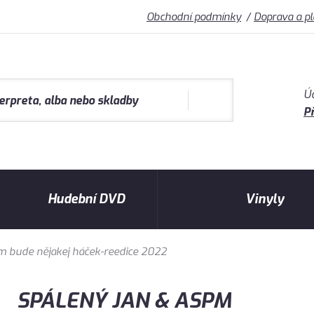
Obchodní podmínky
Doprava a p
Ú
Př
Hudební DVD
Vinyly
m bude nějakej háček-reedice 2022
SPÁLENÝ JAN & ASPM