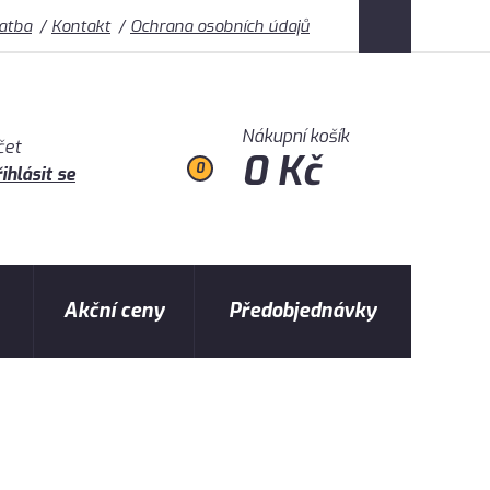
latba
Kontakt
Ochrana osobních údajů
Nákupní košík
čet
0 Kč
0
ihlásit se
Akční ceny
Předobjednávky