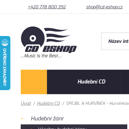
+420 778 800 392
shop@cd-eshop.cz
Hudební CD
Úvod
/
Hudební CD
/
SPEJBL A HURVÍNEK - Hurvínkovy
Hudební žánr