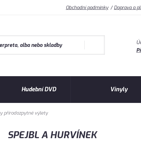
Obchodní podmínky
Doprava a p
Ú
Př
Hudební DVD
Vinyly
 přírodozpytné výlety
SPEJBL A HURVÍNEK