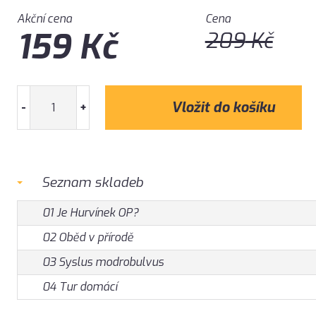
Akční cena
Cena
159
Kč
209
Kč
-
+
Seznam skladeb
01 Je Hurvínek OP?
02 Oběd v přírodě
03 Syslus modrobulvus
04 Tur domácí