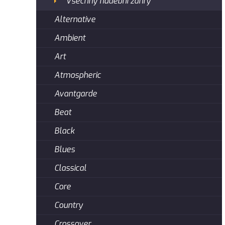
Všechny hudební žánry
Alternative
Ambient
Art
Atmospheric
Avantgarde
Beat
Black
Blues
Classical
Core
Country
Crossover