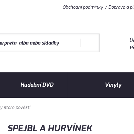
Obchodní podmínky
Doprava a p
Ú
Př
Hudební DVD
Vinyly
 staré pověsti
SPEJBL A HURVÍNEK