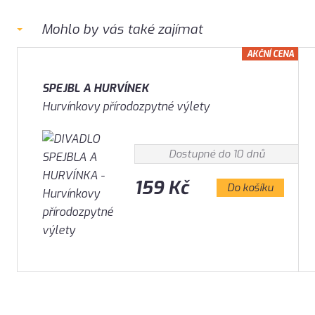
Mohlo by vás také zajímat
AKČNÍ CENA
SPEJBL A HURVÍNEK
Hurvínkovy přírodozpytné výlety
Dostupné do 10 dnů
159 Kč
Do košíku