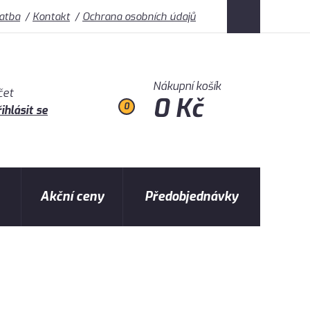
latba
Kontakt
Ochrana osobních údajů
Nákupní košík
čet
0 Kč
0
ihlásit se
Akční ceny
Předobjednávky