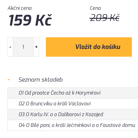
Akční cena
Cena
159
Kč
209
Kč
-
+
Seznam skladeb
01 Od praotce Čecha až k Horymírovi
02 O Bruncvíku a králi Václavovi
03 O Karlu IV. a o Daliborovi z Kozojed
04 O Bílé paní, o králi Ječmínkovi a o Faustově domu