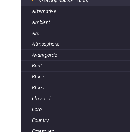
Všechny hudební žánry
Alternative
Ambient
Art
Atmospheric
Avantgarde
Beat
Black
Blues
Classical
Core
Country
Crossover