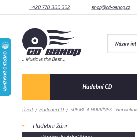
+420 778 800 392
shop@cd-eshop.cz
Hudební CD
Úvod
/
Hudební CD
/
SPEJBL A HURVÍNEK - Hurvínkovy
Hudební žánr