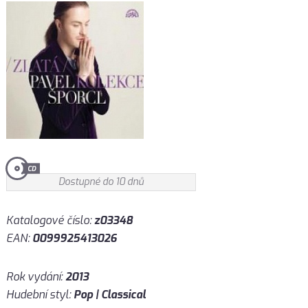
Dostupné do 10 dnů
Katalogové číslo:
z03348
EAN:
0099925413026
Rok vydání:
2013
Hudební styl:
Pop | Classical