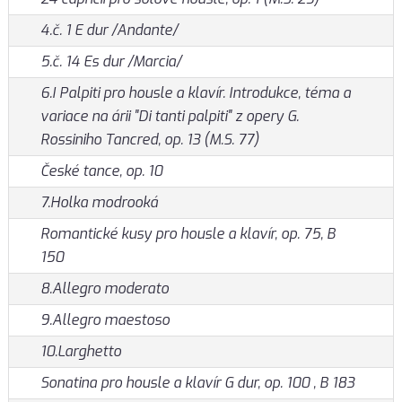
4.č. 1 E dur /Andante/
5.č. 14 Es dur /Marcia/
6.I Palpiti pro housle a klavír. Introdukce, téma a
variace na árii "Di tanti palpiti" z opery G.
Rossiniho Tancred, op. 13 (M.S. 77)
České tance, op. 10
7.Holka modrooká
Romantické kusy pro housle a klavír, op. 75, B
150
8.Allegro moderato
9.Allegro maestoso
10.Larghetto
Sonatina pro housle a klavír G dur, op. 100 , B 183