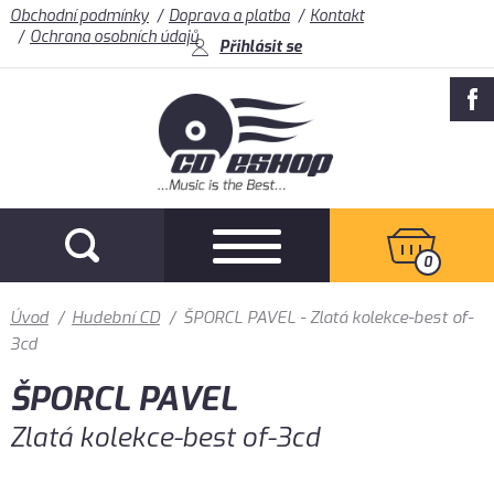
Obchodní podmínky
Doprava a platba
Kontakt
Ochrana osobních údajů
Přihlásit se
0
Úvod
/
Hudební CD
/
ŠPORCL PAVEL - Zlatá kolekce-best of-
3cd
ŠPORCL PAVEL
Zlatá kolekce-best of-3cd