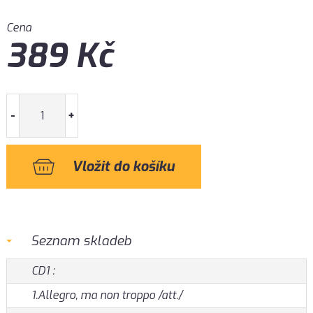
Cena
389
Kč
-
+
Seznam skladeb
CD1 :
1.Allegro, ma non troppo /att./