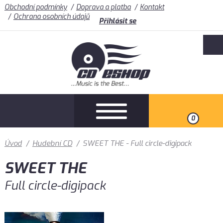
Obchodní podmínky
Doprava a platba
Kontakt
Ochrana osobních údajů
Přihlásit se
0
Úvod
/
Hudební CD
/
SWEET THE - Full circle-digipack
SWEET THE
Full circle-digipack