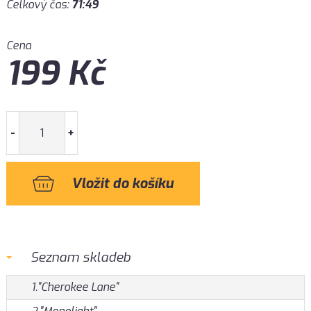
Celkový čas:
71:49
Cena
199
Kč
-
+
Seznam skladeb
1."Cherokee Lane"