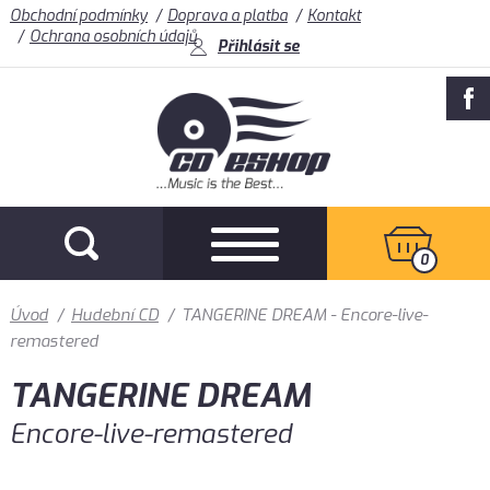
Obchodní podmínky
Doprava a platba
Kontakt
Ochrana osobních údajů
Přihlásit se
0
Úvod
/
Hudební CD
/
TANGERINE DREAM - Encore-live-
remastered
TANGERINE DREAM
Encore-live-remastered