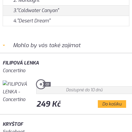
2."Monolight"
3."Coldwater Canyon"
4."Desert Dream"
Mohlo by vás také zajímat
FILIPOVÁ LENKA
Concertino
Dostupné do 10 dnů
249 Kč
Do košíku
KRYŠTOF
Srdcebeat